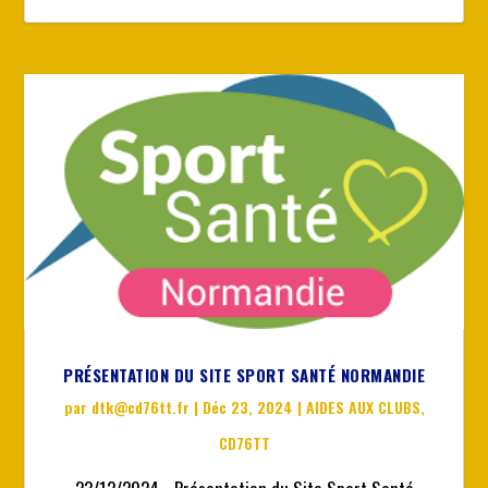
PRÉSENTATION DU SITE SPORT SANTÉ NORMANDIE
par
dtk@cd76tt.fr
|
Déc 23, 2024
|
AIDES AUX CLUBS
,
CD76TT