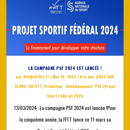
LA CAMPAGNE PSF 2024 EST LANCÉE !
par
dtk@cd76tt.fr
|
Mar 13, 2024
|
A la une
,
AIDES AUX
CLUBS
,
CD76TT
,
Promotion - Développement
,
PSF (Projet
Sport Fédéral) 2023
13/03/2024 : La campagne PSF 2024 est lancée !Pour
la cinquième année, la FFTT lance ce 11 mars sa