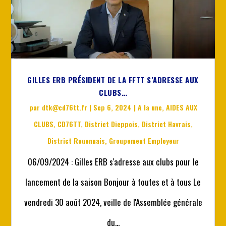
GILLES ERB PRÉSIDENT DE LA FFTT S’ADRESSE AUX
CLUBS…
par
dtk@cd76tt.fr
|
Sep 6, 2024
|
A la une
,
AIDES AUX
CLUBS
,
CD76TT
,
District Dieppois
,
District Havrais
,
District Rouennais
,
Groupement Employeur
06/09/2024 : Gilles ERB s'adresse aux clubs pour le
lancement de la saison Bonjour à toutes et à tous Le
vendredi 30 août 2024, veille de l'Assemblée générale
du...