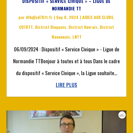
DISPOSITIF « SERVICE CIVIQUE » – LIGUE DE
NORMANDIE TT
par
dtk@cd76tt.fr
|
Sep 6, 2024
|
AIDES AUX CLUBS
,
CD76TT
,
District Dieppois
,
District Havrais
,
District
Rouennais
,
LNTT
06/09/2024 : Dispositif « Service Civique » - Ligue de
Normandie TTBonjour à toutes et à tous Dans le cadre
du dispositif « Service Civique », la Ligue souhaite...
LIRE PLUS