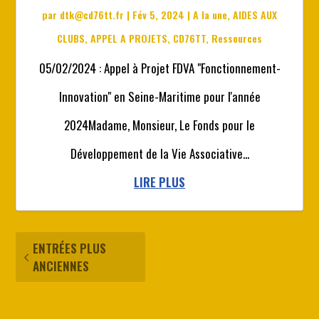
par
dtk@cd76tt.fr
|
Fév 5, 2024
|
A la une
,
AIDES AUX
CLUBS
,
APPEL A PROJETS
,
CD76TT
,
Ressources
05/02/2024 : Appel à Projet FDVA "Fonctionnement-
Innovation" en Seine-Maritime pour l'année
2024Madame, Monsieur, Le Fonds pour le
Développement de la Vie Associative...
LIRE PLUS
ENTRÉES PLUS
ANCIENNES