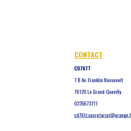
CONTACT
CD76TT
7 B Av. Franklin Roosevelt
76120 Le Grand-Quevilly
0235673711
cd76tt.secretariat@orange.f