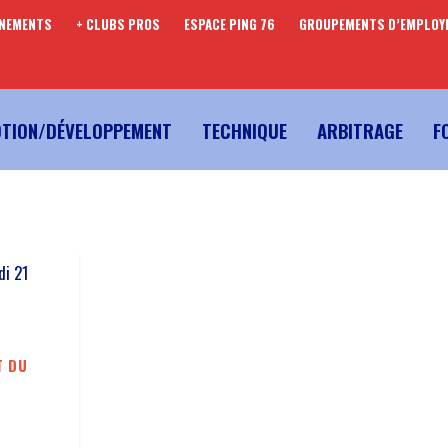
ENEMENTS
+ CLUBS PROS
ESPACE PING 76
GROUPEMENTS D’EMPLOY
TION/DÉVELOPPEMENT
TECHNIQUE
ARBITRAGE
F
T DU