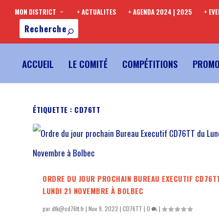
MON DISTRICT
+ ACTUALITES
+ AGENDA 2024 | 2025
+ EV
ACCUEIL
LE COMITÉ
COMPÉTITIONS
PROMO
ÉTIQUETTE :
CD76TT
ORDRE DU JOUR PROCHAIN BUREAU EXECUTIF CD76T
LUNDI 21 NOVEMBRE À BOLBEC
par
dtk@cd76tt.fr
|
Nov 9, 2022
|
CD76TT
|
0
|