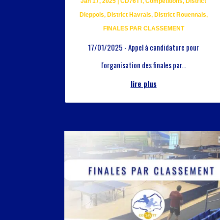
Jan 17, 2025
|
CD76TT
,
Compétitions
,
District
Dieppois
,
District Havrais
,
District Rouennais
,
FINALES PAR CLASSEMENT
17/01/2025 - Appel à candidature pour
l'organisation des finales par...
lire plus