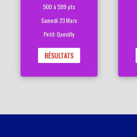
500 à 599 pts
Samedi 23 Mars
Petit-Quevilly
RÉSULTATS