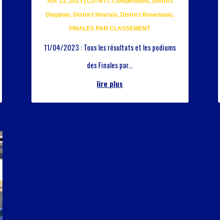
Avr 13, 2023
|
CD76TT
,
Compétitions
,
District
Dieppois
,
District Havrais
,
District Rouennais
,
FINALES PAR CLASSEMENT
11/04/2023 : Tous les résultats et les podiums
des Finales par...
lire plus