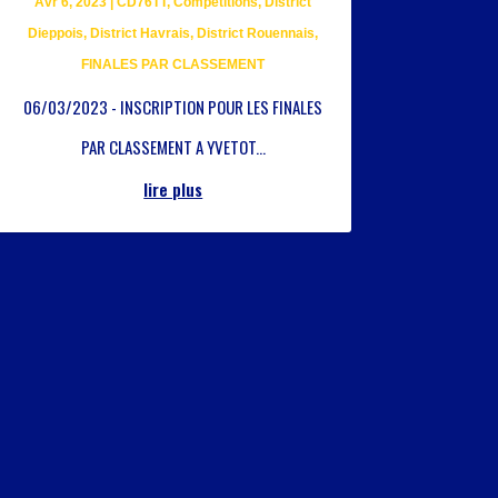
Avr 6, 2023
|
CD76TT
,
Compétitions
,
District
Dieppois
,
District Havrais
,
District Rouennais
,
FINALES PAR CLASSEMENT
06/03/2023 - INSCRIPTION POUR LES FINALES
PAR CLASSEMENT A YVETOT...
lire plus