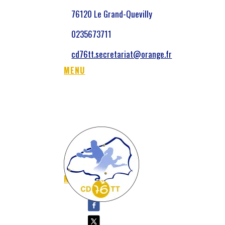
76120 Le Grand-Quevilly
0235673711
cd76tt.secretariat@orange.fr
MENU
NOUS SUIVRE