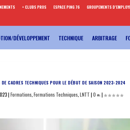
ENEMENTS
+ CLUBS PROS
ESPACE PING 76
GROUPEMENTS D’EMPLOY
TION/DÉVELOPPEMENT
TECHNIQUE
ARBITRAGE
F
 DE CADRES TECHNIQUES POUR LE DÉBUT DE SAISON 2023-2024
2023
|
Formations
,
Formations Techniques
,
LNTT
|
0
|