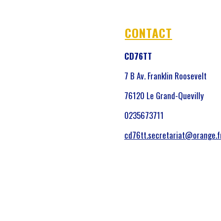
CONTACT
CD76TT
7 B Av. Franklin Roosevelt
76120 Le Grand-Quevilly
0235673711
cd76tt.secretariat@orange.f