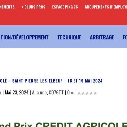
ENEMENTS
+ CLUBS PROS
ESPACE PING 76
GROUPEMENTS D’EMPLOY
TION/DÉVELOPPEMENT
TECHNIQUE
ARBITRAGE
F
OLE – SAINT-PIERRE-LES-ELBEUF – 18 ET 19 MAI 2024
r
|
Mai 23, 2024
|
A la une
,
CD76TT
|
0
|