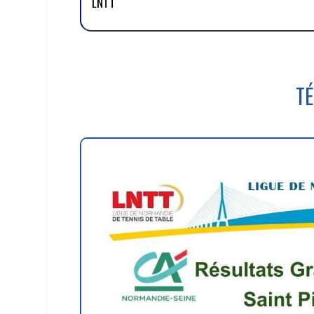
LNTT
TÉ