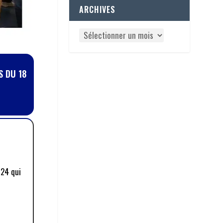
ARCHIVES
S DU 18
024 qui