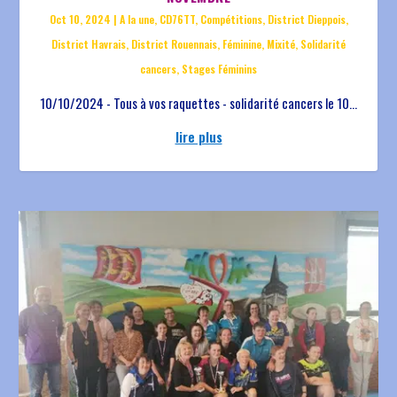
Oct 10, 2024
|
A la une
,
CD76TT
,
Compétitions
,
District Dieppois
,
District Havrais
,
District Rouennais
,
Féminine
,
Mixité
,
Solidarité
cancers
,
Stages Féminins
10/10/2024 - Tous à vos raquettes - solidarité cancers le 10...
lire plus