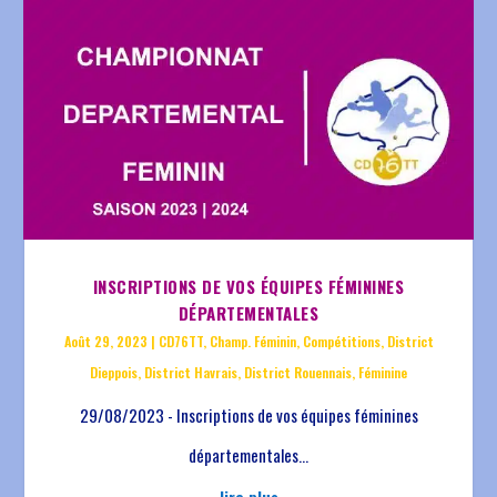
INSCRIPTIONS DE VOS ÉQUIPES FÉMININES
DÉPARTEMENTALES
Août 29, 2023
|
CD76TT
,
Champ. Féminin
,
Compétitions
,
District
Dieppois
,
District Havrais
,
District Rouennais
,
Féminine
29/08/2023 - Inscriptions de vos équipes féminines
départementales...