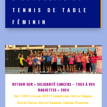
TENNIS DE TABLE
FÉMININ
RETOUR SUR « SOLIDARITÉ CANCERS – TOUS À VOS
RAQUETTES » 2024
Déc 1, 2024
|
A la une
,
CD76TT
,
Compétitions
,
District Dieppois
,
District Havrais
,
District Rouennais
,
Féminine
,
Promotion -