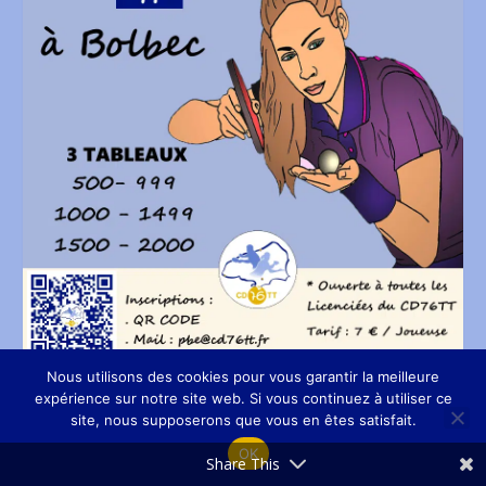
Nous utilisons des cookies pour vous garantir la meilleure
expérience sur notre site web. Si vous continuez à utiliser ce
COUPE DÉPRTEMANTALE FÉMININE 2023 LE 4 JUIN À
site, nous supposerons que vous en êtes satisfait.
BOLBEC
OK
Share This
Mai 17, 2023
|
A la une
,
Compétitions
,
Coupe Départementale Féminine