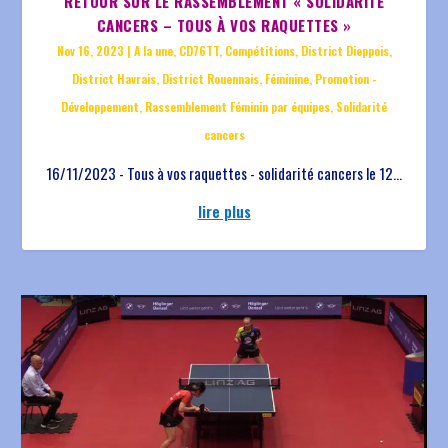
RETOUR SUR LE RASSEMBLEMENT « SOLIDARITÉ
CANCERS – TOUS À VOS RAQUETTES »
Nov 16, 2023
|
A la une
,
CD76TT
,
Compétitions
,
District Dieppois
,
District Havrais
,
District Rouennais
,
Féminine
,
Promotion -
Développement
,
Rassemblement Féminin par équipes
,
Solidarité
cancers
16/11/2023 - Tous à vos raquettes - solidarité cancers le 12...
lire plus