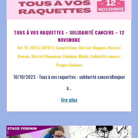
TOUS À VOS RAQUETTES – SOLIDARITÉ CANCERS – 12
NOVEMBRE
Oct 16, 2023
|
CD76TT
,
Compétitions
,
District Dieppois
,
District
Havrais
,
District Rouennais
,
Féminine
,
Mixité
,
Solidarité cancers
,
Stages Féminins
10/10/2023 - Tous à vos raquettes - solidarité cancersBonjour
à...
lire plus