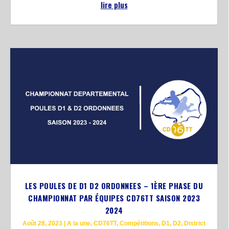
lire plus
LES POULES DE D1 D2 ORDONNEES – 1ÈRE PHASE DU
CHAMPIONNAT PAR ÉQUIPES CD76TT SAISON 2023
2024
Août 28, 2023
|
A la une
,
CD76TT
,
Compétitions
,
D1
,
D2
,
District