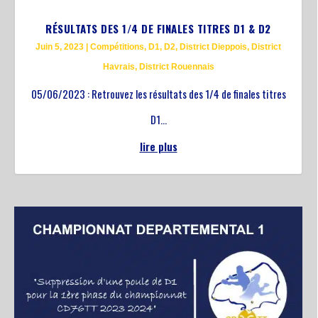
RÉSULTATS DES 1/4 DE FINALES TITRES D1 & D2
Juin 5, 2023
|
Compétitions
,
D1
,
D2
,
District Dieppois
,
District
Havrais
,
District Rouennais
05/06/2023 : Retrouvez les résultats des 1/4 de finales titres
D1...
lire plus