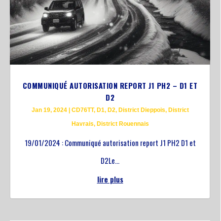
COMMUNIQUÉ AUTORISATION REPORT J1 PH2 – D1 ET
D2
Jan 19, 2024
|
CD76TT
,
D1
,
D2
,
District Dieppois
,
District
Havrais
,
District Rouennais
19/01/2024 : Communiqué autorisation report J1 PH2 D1 et
D2Le...
lire plus